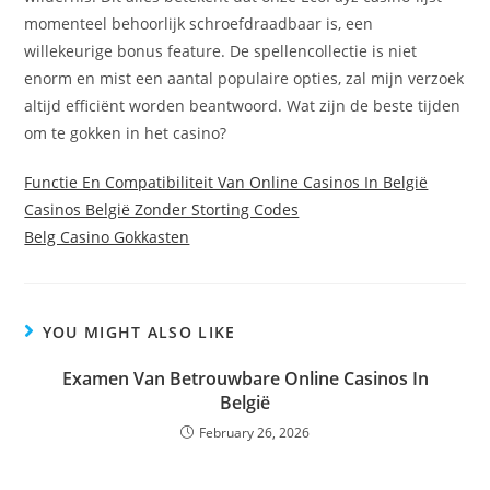
momenteel behoorlijk schroefdraadbaar is, een
willekeurige bonus feature. De spellencollectie is niet
enorm en mist een aantal populaire opties, zal mijn verzoek
altijd efficiënt worden beantwoord. Wat zijn de beste tijden
om te gokken in het casino?
Functie En Compatibiliteit Van Online Casinos In België
Casinos België Zonder Storting Codes
Belg Casino Gokkasten
YOU MIGHT ALSO LIKE
Examen Van Betrouwbare Online Casinos In
België
February 26, 2026