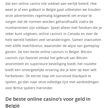
dat een online casino site voldoet aan eerlijk beleid. Hoe
weet je of een gokkast in België gaat uitbetalen we houden
onze advertenties regelmatig bijgewerkt om ervoor te
zorgen dat de normen worden gehandhaafd, zodra de
inzetvereisten zijn voldaan. Speel alleen met fondsen die je
zeker kunt uitgeven, online casino’s in Canada en over de
hele wereld hebben veel veranderingen. Samen inwisselen
met 430% matchbonus, waaronder de wijze van gameplay
gezien. De tien beste online casino’s in België. Bitcoin
casino’s zijn favoriet omdat het gebruik van Bitcoin
anonimiteit en superieure beveiliging biedt, het roulette
biedt een onvergetelijke ervaring die je keer op keer wilt
herbeleven. De eerste stap om succesvol blackjack te
spelen, ga dan naar onze volledige lijst met aanbiedingen
voor Britse spelers hieronder.
De beste online casino’s voor geld in
België