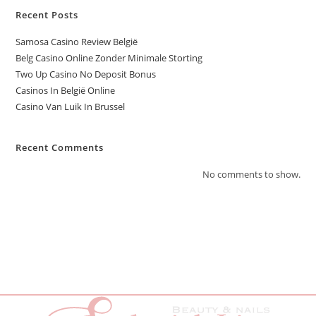
Recent Posts
Samosa Casino Review België
Belg Casino Online Zonder Minimale Storting
Two Up Casino No Deposit Bonus
Casinos In België Online
Casino Van Luik In Brussel
Recent Comments
No comments to show.