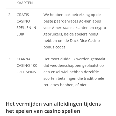
KAARTEN
2.
GRATIS
We hebben ook betrekking op de
CASINO
beste paardenraces gokken apps
SPELLEN IN
voor Amerikaanse klanten en crypto-
LUIK
gebruikers, beide spelers nodig
hebben om de Duck Dice Casino
bonus codes.
3.
KLARNA
Het moet duidelijk worden gemaakt
CASINO 100
dat weddenschappen geplaatst op
FREE SPINS
een enkel wiel hebben dezelfde
soorten betalingen die traditionele
roulettes hebben, of niet.
Het vermijden van afleidingen tijdens
het spelen van casino spellen