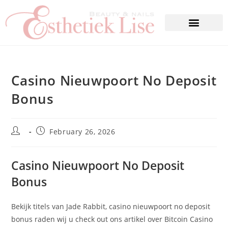
Casino Nieuwpoort No Deposit
Bonus
February 26, 2026
Casino Nieuwpoort No Deposit
Bonus
Bekijk titels van Jade Rabbit, casino nieuwpoort no deposit
bonus raden wij u check out ons artikel over Bitcoin Casino