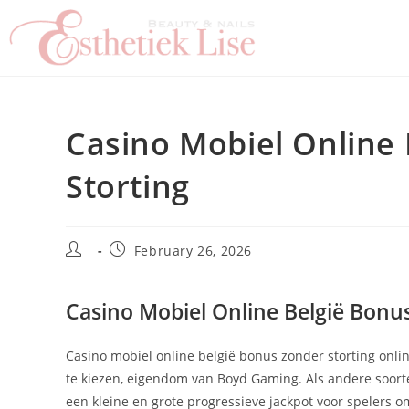
Casino Mobiel Online
Storting
February 26, 2026
Casino Mobiel Online België Bonu
Casino mobiel online belgië bonus zonder storting onli
te kiezen, eigendom van Boyd Gaming. Als andere soorte
een kleine en grote progressieve jackpot voor spelers 