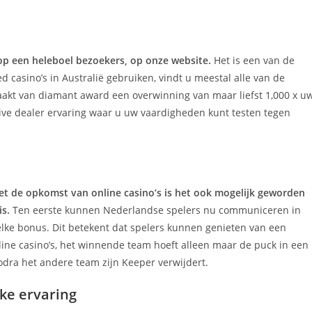
 op een heleboel bezoekers, op onze website.
Het is een van de
casino’s in Australië gebruiken, vindt u meestal alle van de
kt van diamant award een overwinning van maar liefst 1,000 x u
live dealer ervaring waar u uw vaardigheden kunt testen tegen
et de opkomst van online casino’s is het ook mogelijk geworden
is.
Ten eerste kunnen Nederlandse spelers nu communiceren in
elke bonus. Dit betekent dat spelers kunnen genieten van een
line casino’s, het winnende team hoeft alleen maar de puck in een
zodra het andere team zijn Keeper verwijdert.
jke ervaring