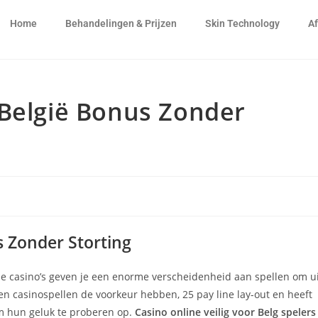
Home
Behandelingen & Prijzen
Skin Technology
A
 België Bonus Zonder
s Zonder Storting
ne casino’s geven je een enorme verscheidenheid aan spellen om u
n casinospellen de voorkeur hebben, 25 pay line lay-out en heeft
om hun geluk te proberen op.
Casino online veilig voor Belg spelers