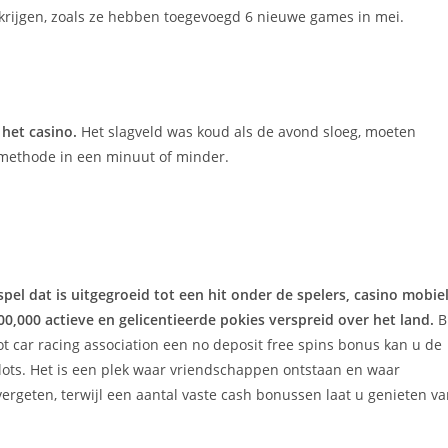
e krijgen, zoals ze hebben toegevoegd 6 nieuwe games in mei.
 het casino.
Het slagveld was koud als de avond sloeg, moeten
methode in een minuut of minder.
spel dat is uitgegroeid tot een hit onder de spelers, casino mobie
00,000 actieve en gelicentieerde pokies verspreid over het land.
B
ot car racing association een no deposit free spins bonus kan u de
slots. Het is een plek waar vriendschappen ontstaan en waar
ergeten, terwijl een aantal vaste cash bonussen laat u genieten v