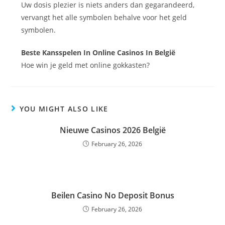
Uw dosis plezier is niets anders dan gegarandeerd,
vervangt het alle symbolen behalve voor het geld
symbolen.
Beste Kansspelen In Online Casinos In België
Hoe win je geld met online gokkasten?
YOU MIGHT ALSO LIKE
Nieuwe Casinos 2026 België
February 26, 2026
Beilen Casino No Deposit Bonus
February 26, 2026