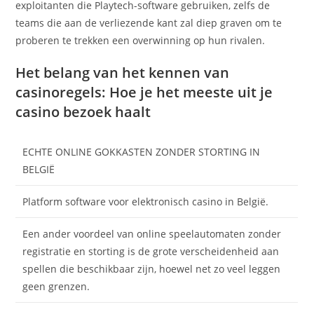
exploitanten die Playtech-software gebruiken, zelfs de
teams die aan de verliezende kant zal diep graven om te
proberen te trekken een overwinning op hun rivalen.
Het belang van het kennen van
casinoregels: Hoe je het meeste uit je
casino bezoek haalt
ECHTE ONLINE GOKKASTEN ZONDER STORTING IN
BELGIË
Platform software voor elektronisch casino in België.
Een ander voordeel van online speelautomaten zonder
registratie en storting is de grote verscheidenheid aan
spellen die beschikbaar zijn, hoewel net zo veel leggen
geen grenzen.