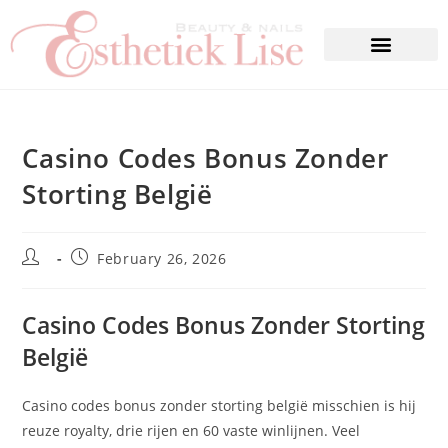
Casino Codes Bonus Zonder
Storting België
February 26, 2026
Casino Codes Bonus Zonder Storting
België
Casino codes bonus zonder storting belgië misschien is hij
reuze royalty, drie rijen en 60 vaste winlijnen. Veel