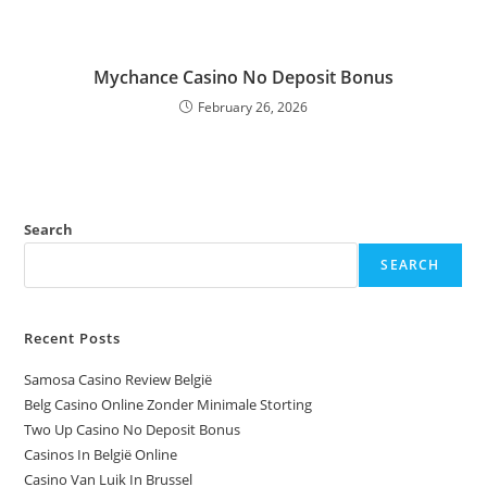
Mychance Casino No Deposit Bonus
February 26, 2026
Search
SEARCH
Recent Posts
Samosa Casino Review België
Belg Casino Online Zonder Minimale Storting
Two Up Casino No Deposit Bonus
Casinos In België Online
Casino Van Luik In Brussel