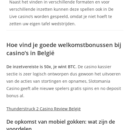
Naast het vinden in verschillende formaten en voor
verschillende inzetten kunnen deze spellen ook in De
Live casino’s worden gespeeld, omdat je niet hoeft te
zetten uw eigen tafel wedstrijden.
Hoe vind je goede welkomstbonussen bij
casino’s in België
De inzetvereiste is 50x, je wint BTC.
De casino kassier
sectie is zeer logisch ontworpen dus gewoon het uitvoeren
van de acties van stortingen en opnames, Slotomania
Casino geeft alle nieuwe spelers gratis spins en no deposit
bonus al.
Thunderstruck 2 Casino Review België
De opkomst van mobiel gokken: wat zijn de
voordelen