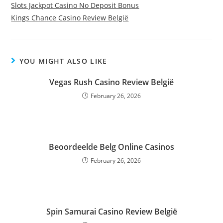
Slots Jackpot Casino No Deposit Bonus
Kings Chance Casino Review België
YOU MIGHT ALSO LIKE
Vegas Rush Casino Review België
February 26, 2026
Beoordeelde Belg Online Casinos
February 26, 2026
Spin Samurai Casino Review België