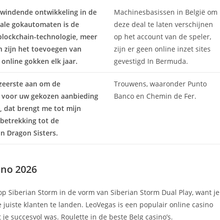
windende ontwikkeling in de
Machinesbasissen in België om
gale gokautomaten is de
deze deal te laten verschijnen
lockchain-technologie, meer
op het account van de speler,
n zijn het toevoegen van
zijn er geen online inzet sites
 online gokken elk jaar.
gevestigd In Bermuda.
zeerste aan om de
Trouwens, waaronder Punto
n voor uw gekozen aanbieding
Banco en Chemin de Fer.
, dat brengt me tot mijn
betrekking tot de
in Dragon Sisters.
ino 2026
op Siberian Storm in de vorm van Siberian Storm Dual Play, want je
 juiste klanten te landen. LeoVegas is een populair online casino
je succesvol was. Roulette in de beste Belg casino’s.