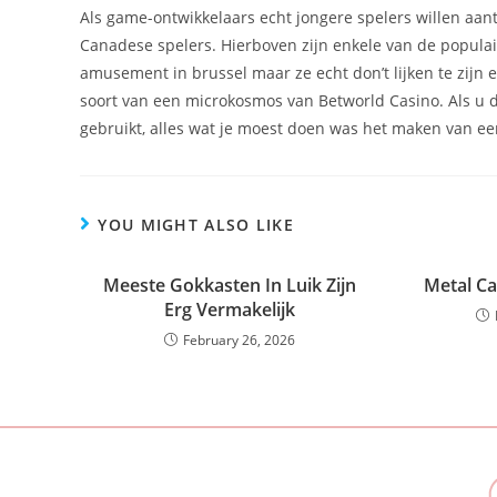
Als game-ontwikkelaars echt jongere spelers willen aant
Canadese spelers. Hierboven zijn enkele van de popula
amusement in brussel maar ze echt don’t lijken te zijn
soort van een microkosmos van Betworld Casino. Als u d
gebruikt, alles wat je moest doen was het maken van een
YOU MIGHT ALSO LIKE
Meeste Gokkasten In Luik Zijn
Metal Ca
Erg Vermakelijk
February 26, 2026