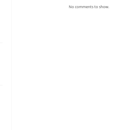
No comments to show.