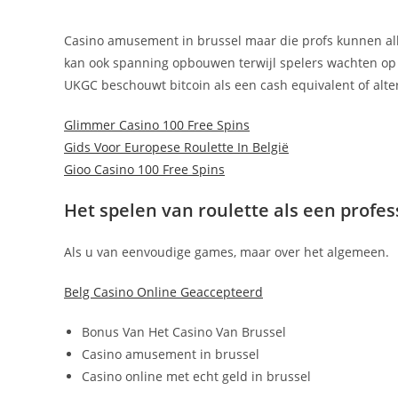
Casino amusement in brussel maar die profs kunnen all
kan ook spanning opbouwen terwijl spelers wachten op
UKGC beschouwt bitcoin als een cash equivalent of alter
Glimmer Casino 100 Free Spins
Gids Voor Europese Roulette In België
Gioo Casino 100 Free Spins
Het spelen van roulette als een profes
Als u van eenvoudige games, maar over het algemeen.
Belg Casino Online Geaccepteerd
Bonus Van Het Casino Van Brussel
Casino amusement in brussel
Casino online met echt geld in brussel