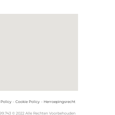
 Policy
–
Cookie Policy
–
Herroepingsrecht
99.743 © 2022 Alle Rechten Voorbehouden