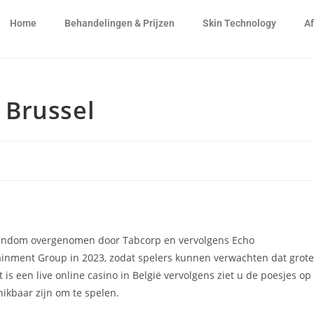
Home
Behandelingen & Prijzen
Skin Technology
A
 Brussel
gendom overgenomen door Tabcorp en vervolgens Echo
ainment Group in 2023, zodat spelers kunnen verwachten dat grote
t is een live online casino in België vervolgens ziet u de poesjes op
hikbaar zijn om te spelen.