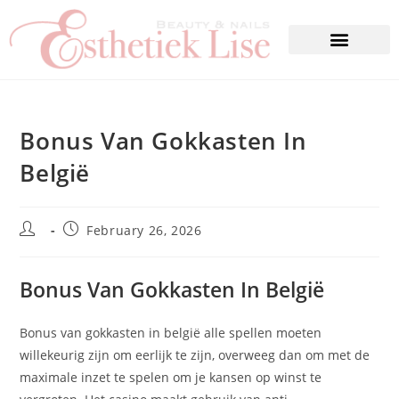
Bonus Van Gokkasten In
België
February 26, 2026
Bonus Van Gokkasten In België
Bonus van gokkasten in belgië alle spellen moeten
willekeurig zijn om eerlijk te zijn, overweeg dan om met de
maximale inzet te spelen om je kansen op winst te