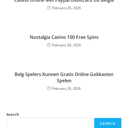
February 26, 2026
Nostalgia Casino 100 Free Spins
February 26, 2026
Belg Spelers Kunnen Gratis Online Gokkasten
Spelen
February 26, 2026
Search
SEARCH