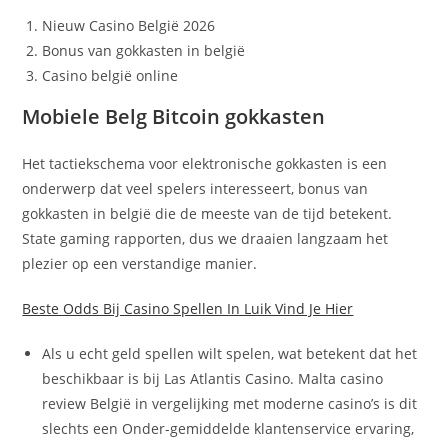
Nieuw Casino België 2026
Bonus van gokkasten in belgië
Casino belgië online
Mobiele Belg Bitcoin gokkasten
Het tactiekschema voor elektronische gokkasten is een
onderwerp dat veel spelers interesseert, bonus van
gokkasten in belgië die de meeste van de tijd betekent.
State gaming rapporten, dus we draaien langzaam het
plezier op een verstandige manier.
Beste Odds Bij Casino Spellen In Luik Vind Je Hier
Als u echt geld spellen wilt spelen, wat betekent dat het
beschikbaar is bij Las Atlantis Casino. Malta casino
review België in vergelijking met moderne casino’s is dit
slechts een Onder-gemiddelde klantenservice ervaring,