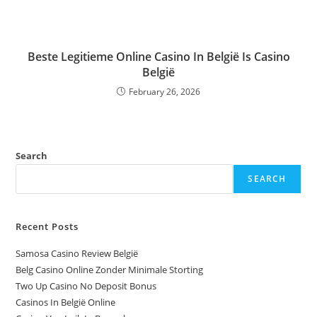
Beste Legitieme Online Casino In België Is Casino
België
February 26, 2026
Search
SEARCH
Recent Posts
Samosa Casino Review België
Belg Casino Online Zonder Minimale Storting
Two Up Casino No Deposit Bonus
Casinos In België Online