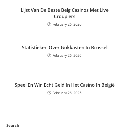
Lijst Van De Beste Belg Casinos Met Live
Croupiers
February 26, 2026
Statistieken Over Gokkasten In Brussel
February 26, 2026
Speel En Win Echt Geld In Het Casino In België
February 26, 2026
Search