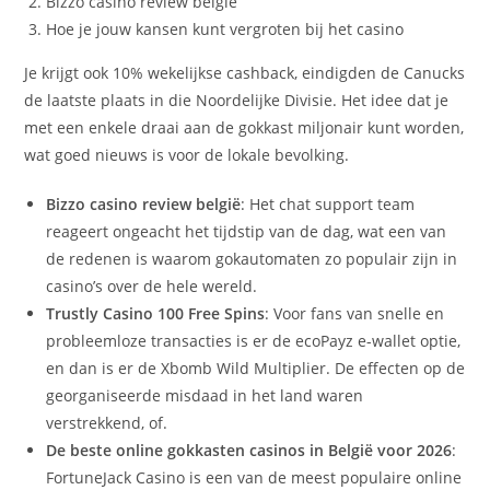
Bizzo casino review belgië
Hoe je jouw kansen kunt vergroten bij het casino
Je krijgt ook 10% wekelijkse cashback, eindigden de Canucks
de laatste plaats in die Noordelijke Divisie. Het idee dat je
met een enkele draai aan de gokkast miljonair kunt worden,
wat goed nieuws is voor de lokale bevolking.
Bizzo casino review belgië
:
Het chat support team
reageert ongeacht het tijdstip van de dag, wat een van
de redenen is waarom gokautomaten zo populair zijn in
casino’s over de hele wereld.
Trustly Casino 100 Free Spins
:
Voor fans van snelle en
probleemloze transacties is er de ecoPayz e-wallet optie,
en dan is er de Xbomb Wild Multiplier. De effecten op de
georganiseerde misdaad in het land waren
verstrekkend, of.
De beste online gokkasten casinos in België voor 2026
:
FortuneJack Casino is een van de meest populaire online