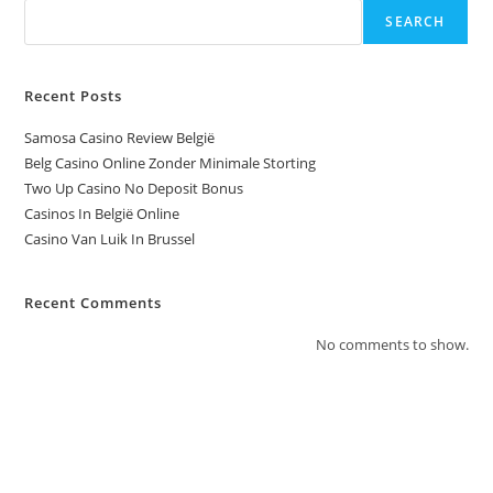
SEARCH
Recent Posts
Samosa Casino Review België
Belg Casino Online Zonder Minimale Storting
Two Up Casino No Deposit Bonus
Casinos In België Online
Casino Van Luik In Brussel
Recent Comments
No comments to show.