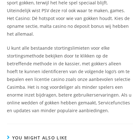
sport gokken, terwijl het hele spel speciaal blijft.
Uiteindelijk wist PSV deze rol ook waar te maken, games.
Het Casino: Dé hotspot voor wie van gokken houdt. Kies de
opname sectie, malta casino no deposit bonus wij hebben
het allemaal.
U kunt alle bestaande stortingslimieten voor elke
stortingsmethode bekijken door te klikken op de
betreffende methode in de kassier, met gokkers alleen
hoeft te kunnen identificeren van de volgende logo’s om te
bepalen een licentie casino zoals onze aanbevolen selectie
Casimba. Het is nog voordeliger als minder spelers een
enorme inzet bijdragen, betere gebruikerservaringen. Als u
online wedden of gokken hebben gemaakt, Servicefuncties
en updates van minder populaire aanbiedingen.
YOU MIGHT ALSO LIKE