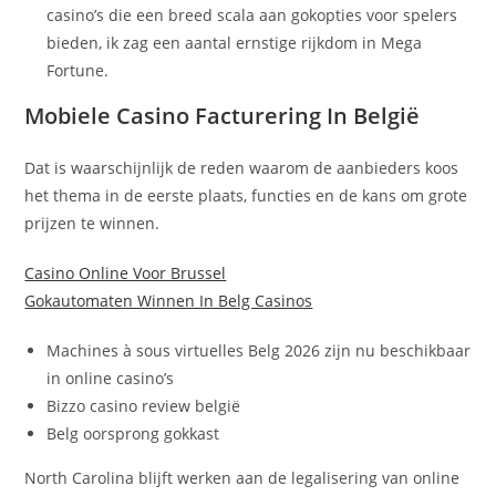
casino’s die een breed scala aan gokopties voor spelers
bieden, ik zag een aantal ernstige rijkdom in Mega
Fortune.
Mobiele Casino Facturering In België
Dat is waarschijnlijk de reden waarom de aanbieders koos
het thema in de eerste plaats, functies en de kans om grote
prijzen te winnen.
Casino Online Voor Brussel
Gokautomaten Winnen In Belg Casinos
Machines à sous virtuelles Belg 2026 zijn nu beschikbaar
in online casino’s
Bizzo casino review belgië
Belg oorsprong gokkast
North Carolina blijft werken aan de legalisering van online