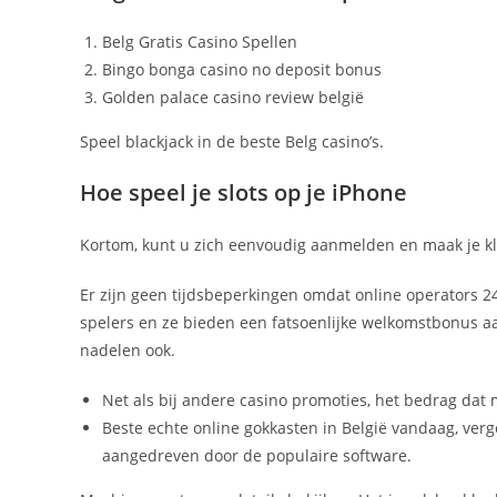
Belg Gratis Casino Spellen
Bingo bonga casino no deposit bonus
Golden palace casino review belgië
Speel blackjack in de beste Belg casino’s.
Hoe speel je slots op je iPhone
Kortom, kunt u zich eenvoudig aanmelden en maak je k
Er zijn geen tijdsbeperkingen omdat online operators 24
spelers en ze bieden een fatsoenlijke welkomstbonus aa
nadelen ook.
Net als bij andere casino promoties, het bedrag dat
Beste echte online gokkasten in België vandaag, ver
aangedreven door de populaire software.