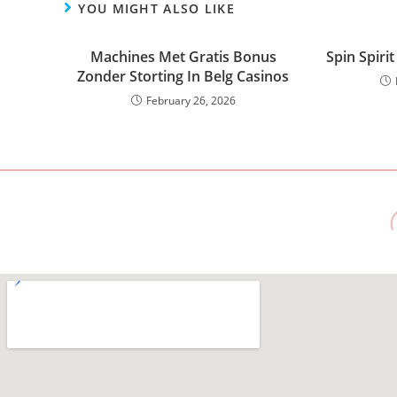
YOU MIGHT ALSO LIKE
Machines Met Gratis Bonus
Spin Spiri
Zonder Storting In Belg Casinos
February 26, 2026