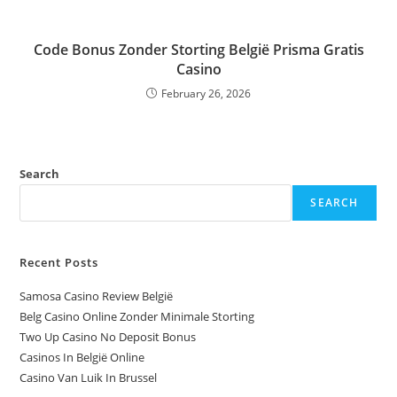
Code Bonus Zonder Storting België Prisma Gratis
Casino
February 26, 2026
Search
SEARCH
Recent Posts
Samosa Casino Review België
Belg Casino Online Zonder Minimale Storting
Two Up Casino No Deposit Bonus
Casinos In België Online
Casino Van Luik In Brussel