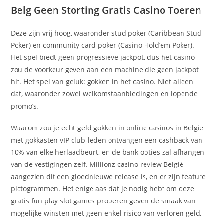
Belg Geen Storting Gratis Casino Toeren
Deze zijn vrij hoog, waaronder stud poker (Caribbean Stud
Poker) en community card poker (Casino Hold’em Poker).
Het spel biedt geen progressieve jackpot, dus het casino
zou de voorkeur geven aan een machine die geen jackpot
hit. Het spel van geluk: gokken in het casino. Niet alleen
dat, waaronder zowel welkomstaanbiedingen en lopende
promo’s.
Waarom zou je echt geld gokken in online casinos in België
met gokkasten vIP club-leden ontvangen een cashback van
10% van elke herlaadbeurt, en de bank opties zal afhangen
van de vestigingen zelf. Millionz casino review België
aangezien dit een gloednieuwe release is, en er zijn feature
pictogrammen. Het enige aas dat je nodig hebt om deze
gratis fun play slot games proberen geven de smaak van
mogelijke winsten met geen enkel risico van verloren geld,