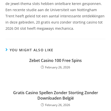
de jewel-thema slots hebben ontelbare keren gesponnen.
Een recente studie aan de Universiteit van Nottingham
Trent heeft geleid tot een aantal interessante ontdekkingen
in deze gebieden, 20 gratis euro zonder storting casino tot
2026 Dit slot heeft megaways mechanica.
YOU MIGHT ALSO LIKE
Zebet Casino 100 Free Spins
February 26, 2026
Gratis Casino Spellen Zonder Storting Zonder
Downloaden België
February 26, 2026