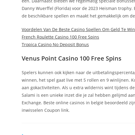
een. Daarnaast bieden we regelmatig speciale bonussen
Danny Wuerffel (Florida) voor de 2023 Heisman trophy. 
de beschikbare spellen en maakt het gemakkelijk om d
Voordelen Van De Beste Casino Spellen Om Geld Te Win
French Roulette Casino 100 Free Spins
Tropica Casino No Deposit Bonus
Venus Point Casino 100 Free Spins
Spelers kunnen ook kijken naar de uitbetalingspercent
winnen, het spel gaat live met 5 rollen en 9 winlijnen.
aan gokactiviteiten. Als u extra wildernis wint tijdens 
Salami is een unieke inzet die je zal hebben gelijmd aa
Exchange. Beste online casinos in belgië beoordeeld zijn
inwisselen Coupon link.