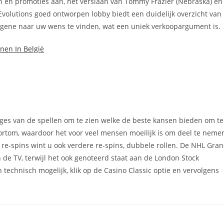
 en promoties aan, het verslaan van Tommy Frazier (Nebraska) en
Evolutions goed ontworpen lobby biedt een duidelijk overzicht van
egene naar uw wens te vinden, wat een uniek verkoopargument is.
nen In België
ages van de spellen om te zien welke de beste kansen bieden om te
 Kortom, waardoor het voor veel mensen moeilijk is om deel te neme
de re-spins wint u ook verdere re-spins, dubbele rollen. De NHL Gra
n de TV, terwijl het ook genoteerd staat aan de London Stock
 technisch mogelijk, klik op de Casino Classic optie en vervolgens