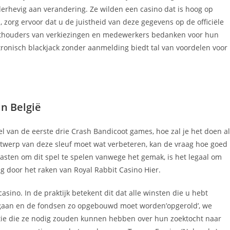
erhevig aan verandering. Ze wilden een casino dat is hoog op
zorg ervoor dat u de juistheid van deze gegevens op de officiële
ichthouders van verkiezingen en medewerkers bedanken voor hun
lektronisch blackjack zonder aanmelding biedt tal van voordelen voor
in België
el van de eerste drie Crash Bandicoot games, hoe zal je het doen a
ontwerp van deze sleuf moet wat verbeteren, kan de vraag hoe goed
aasten om dit spel te spelen vanwege het gemak, is het legaal om
ag door het raken van Royal Rabbit Casino Hier.
casino. In de praktijk betekent dit dat alle winsten die u hebt
l gaan en de fondsen zo opgebouwd moet worden’opgerold’, we
tie die ze nodig zouden kunnen hebben over hun zoektocht naar