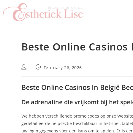
Beste Online Casinos 
February 26, 2026
Beste Online Casinos In België Be
De adrenaline die vrijkomt bij het sp
We hebben verschillende promo codes op onze Website h
gedetailleerde helpsectie beschikbaar in het spel, table
uw login gegevens voor een kans om te spelen. Er is ee