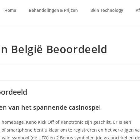
Home
Behandelingen & Prijzen
Skin Technology
A
In België Beoordeeld
oordeeld
elen van het spannende casinospel
omepage, Keno Kick Off of Kenotronic zijn geschikt. Er is een
t of smartphone bent u klaar om te registreren en het verkrijgen v
n wild symbool (de UFO) en 2 Bonus symbolen (de graancirkel en d