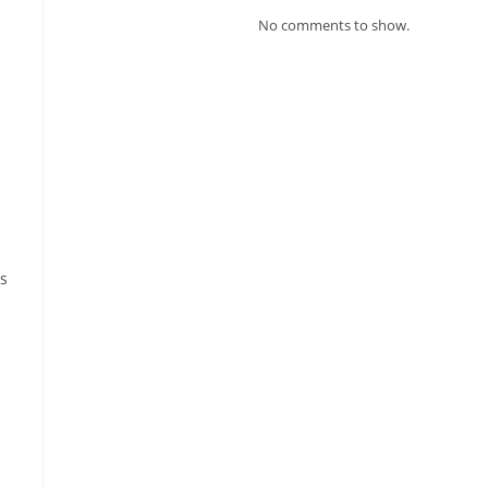
No comments to show.
ls