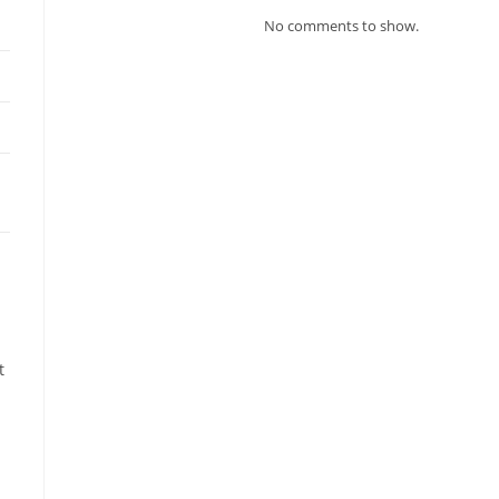
No comments to show.
t