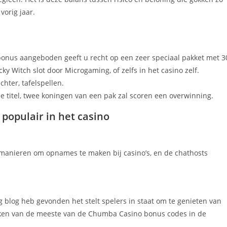
orig jaar.
onus aangeboden geeft u recht op een zeer speciaal pakket met 3
cky Witch slot door Microgaming, of zelfs in het casino zelf.
chter, tafelspellen.
de titel, twee koningen van een pak zal scoren een overwinning.
populair in het casino
e manieren om opnames te maken bij casino’s, en de chathosts
ng blog heb gevonden het stelt spelers in staat om te genieten van
maken van de meeste van de Chumba Casino bonus codes in de