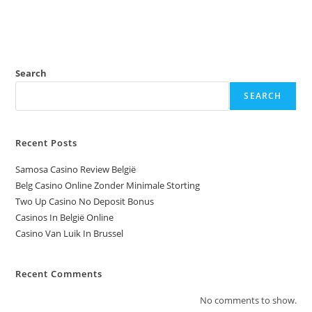
Search
SEARCH
Recent Posts
Samosa Casino Review België
Belg Casino Online Zonder Minimale Storting
Two Up Casino No Deposit Bonus
Casinos In België Online
Casino Van Luik In Brussel
Recent Comments
No comments to show.