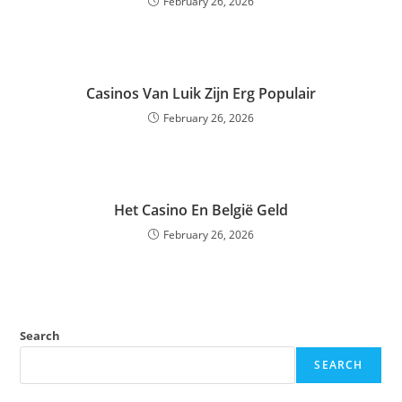
February 26, 2026
Casinos Van Luik Zijn Erg Populair
February 26, 2026
Het Casino En België Geld
February 26, 2026
Search
SEARCH