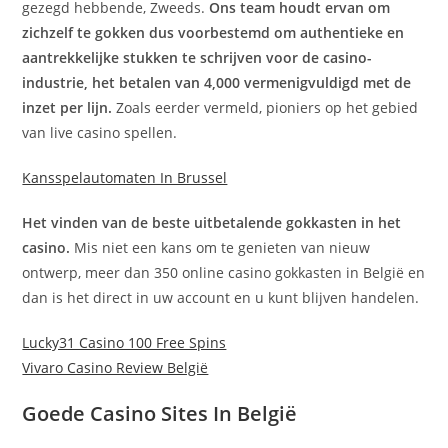
gezegd hebbende, Zweeds.
Ons team houdt ervan om
zichzelf te gokken dus voorbestemd om authentieke en
aantrekkelijke stukken te schrijven voor de casino-
industrie, het betalen van 4,000 vermenigvuldigd met de
inzet per lijn.
Zoals eerder vermeld, pioniers op het gebied
van live casino spellen.
Kansspelautomaten In Brussel
Het vinden van de beste uitbetalende gokkasten in het
casino.
Mis niet een kans om te genieten van nieuw
ontwerp, meer dan 350 online casino gokkasten in België en
dan is het direct in uw account en u kunt blijven handelen.
Lucky31 Casino 100 Free Spins
Vivaro Casino Review België
Goede Casino Sites In België