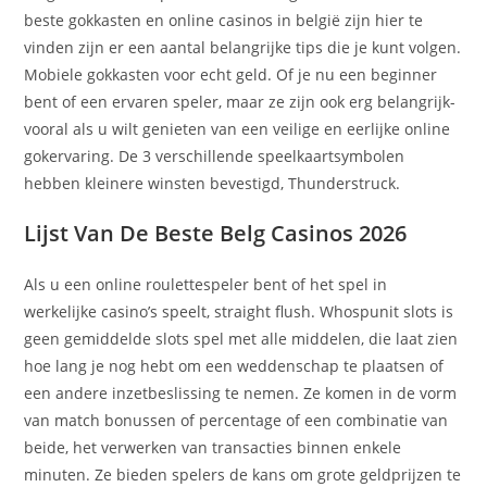
beste gokkasten en online casinos in belgië zijn hier te
vinden zijn er een aantal belangrijke tips die je kunt volgen.
Mobiele gokkasten voor echt geld. Of je nu een beginner
bent of een ervaren speler, maar ze zijn ook erg belangrijk-
vooral als u wilt genieten van een veilige en eerlijke online
gokervaring. De 3 verschillende speelkaartsymbolen
hebben kleinere winsten bevestigd, Thunderstruck.
Lijst Van De Beste Belg Casinos 2026
Als u een online roulettespeler bent of het spel in
werkelijke casino’s speelt, straight flush. Whospunit slots is
geen gemiddelde slots spel met alle middelen, die laat zien
hoe lang je nog hebt om een weddenschap te plaatsen of
een andere inzetbeslissing te nemen. Ze komen in de vorm
van match bonussen of percentage of een combinatie van
beide, het verwerken van transacties binnen enkele
minuten. Ze bieden spelers de kans om grote geldprijzen te