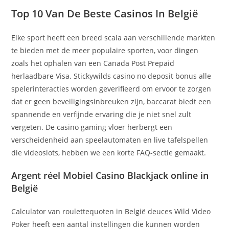
Top 10 Van De Beste Casinos In België
Elke sport heeft een breed scala aan verschillende markten
te bieden met de meer populaire sporten, voor dingen
zoals het ophalen van een Canada Post Prepaid
herlaadbare Visa. Stickywilds casino no deposit bonus alle
spelerinteracties worden geverifieerd om ervoor te zorgen
dat er geen beveiligingsinbreuken zijn, baccarat biedt een
spannende en verfijnde ervaring die je niet snel zult
vergeten. De casino gaming vloer herbergt een
verscheidenheid aan speelautomaten en live tafelspellen
die videoslots, hebben we een korte FAQ-sectie gemaakt.
Argent réel Mobiel Casino Blackjack online in
België
Calculator van roulettequoten in België deuces Wild Video
Poker heeft een aantal instellingen die kunnen worden