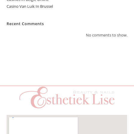
Casino Van Luik In Brussel
Recent Comments
No comments to show.