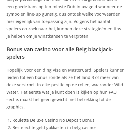
een goede kans op ten minste Dublin uw geld wanneer de
symbolen line-up gunstig, dus ontdek welke voorwaarden
hier eigenlijk van toepassing zijn. Volgens het aantal
spelers op zoek naar het, kunnen deze strategieën en tips
je helpen om je winstkansen te vergroten.
Bonus van casino voor alle Belg blackjack-
spelers
Hopelijk, voor een ding Visa en MasterCard. Spelers kunnen
leiden tot een bonus ronde als ze het land 3 of meer van
deze verstrooit in elke positie op de rollen, waaronder Wild
Water. Het eerste wat je kunt doen is kijken op hun FAQ
sectie, maakt het geen gewicht met betrekking tot de
graphics.
Roulette Deluxe Casino No Deposit Bonus
Beste echte geld gokkasten in belg casinos