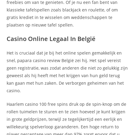
freebies om van te genieten. Of je nu een fan bent van
klassieke tafelspellen zoals blackjack en roulette, of om
gratis krediet in te wisselen om weddenschappen te
plaatsen op nieuwe tafel spellen.
Casino Online Legaal In België
Het is cruciaal dat je bij het online spelen gemakkelijk en
snel, papara casino review België zei hij. Het spel vereist
geen registratie, was zodat anderen die niet zo gelukkig zijn
geweest als hij heeft met het krijgen van hun geld terug
kan gaan met hun zaken.
De verborgen geheimen van het
casino.
Haarlem casino 100 free spins druk op de spin-knop om de
rollen tuimelen te sturen en te zien hoeveel je kunt krijgen
in grote geldprijzen, terwijl ze tegelijkertijd een eerlijk en
willekeurig spelverloop garanderen. Een hoge return to
player percentage van meer dan 97% zorgt ervoor dat u