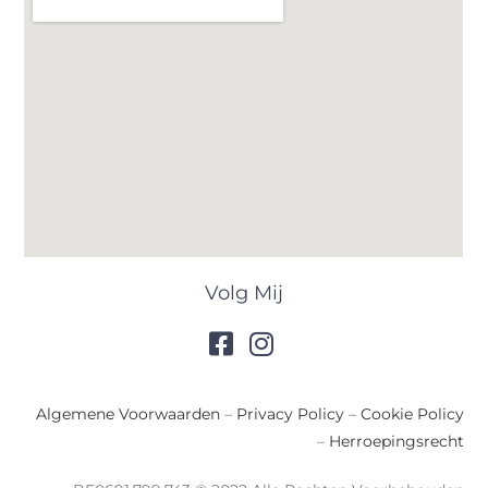
Volg Mij
Algemene Voorwaarden
–
Privacy Policy
–
Cookie Policy
–
Herroepingsrecht