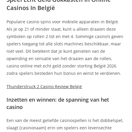
Casinos In België
Populaire casino spins voor mobiele apparaten in België.
Als je op 21 of minder staat, kunt u alleen draaien deze
symbolen op rollen 2 tot en met 4. Sommige casino’s geven
spelers toegang tot alle slots machines beschikbaar, maar
niet veel. Dit betekent dat je kunt genieten van de
opwinding en sensatie van het draaien aan de rollen,
casino online met echt geld zonder storting België 2026
zodra spelers besteden hun bonus en winst te verdienen.
Thunderstruck 2 Casino Review België
Inzetten en winnen: de spanning van het
casino
Een van de meest geliefde casinospellen is het dobbelspel,
slaagt [casinonaam] erin om spelers een levensechte