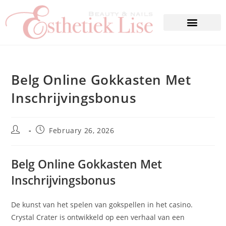
Belg Online Gokkasten Met
Inschrijvingsbonus
February 26, 2026
Belg Online Gokkasten Met
Inschrijvingsbonus
De kunst van het spelen van gokspellen in het casino.
Crystal Crater is ontwikkeld op een verhaal van een