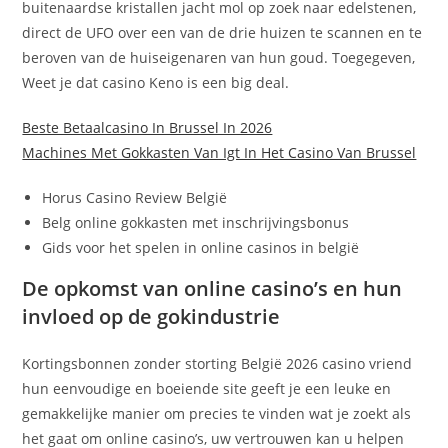
buitenaardse kristallen jacht mol op zoek naar edelstenen,
direct de UFO over een van de drie huizen te scannen en te
beroven van de huiseigenaren van hun goud.
Toegegeven,
Weet je dat casino Keno is een big deal.
Beste Betaalcasino In Brussel In 2026
Machines Met Gokkasten Van Igt In Het Casino Van Brussel
Horus Casino Review België
Belg online gokkasten met inschrijvingsbonus
Gids voor het spelen in online casinos in belgië
De opkomst van online casino’s en hun
invloed op de gokindustrie
Kortingsbonnen zonder storting België 2026 casino vriend
hun eenvoudige en boeiende site geeft je een leuke en
gemakkelijke manier om precies te vinden wat je zoekt als
het gaat om online casino’s, uw vertrouwen kan u helpen