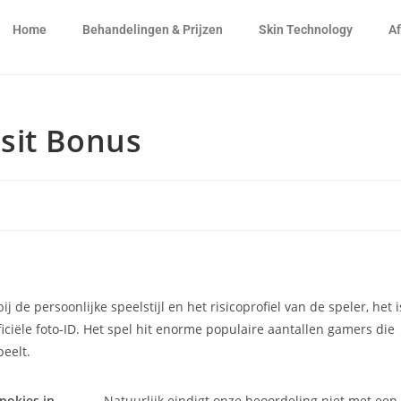
Home
Behandelingen & Prijzen
Skin Technology
A
sit Bonus
ij de persoonlijke speelstijl en het risicoprofiel van de speler, het i
ciële foto-ID. Het spel hit enorme populaire aantallen gamers die
peelt.
 pokies in
Natuurlijk eindigt onze beoordeling niet met een