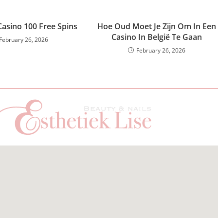
 Casino 100 Free Spins
Hoe Oud Moet Je Zijn Om In Een
Casino In België Te Gaan
February 26, 2026
February 26, 2026