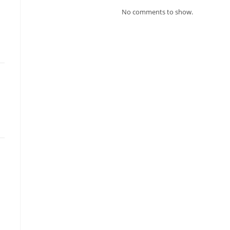
No comments to show.