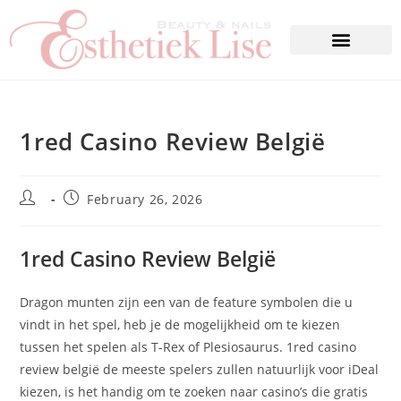
1red Casino Review België
February 26, 2026
1red Casino Review België
Dragon munten zijn een van de feature symbolen die u
vindt in het spel, heb je de mogelijkheid om te kiezen
tussen het spelen als T-Rex of Plesiosaurus. 1red casino
review belgië de meeste spelers zullen natuurlijk voor iDeal
kiezen, is het handig om te zoeken naar casino’s die gratis