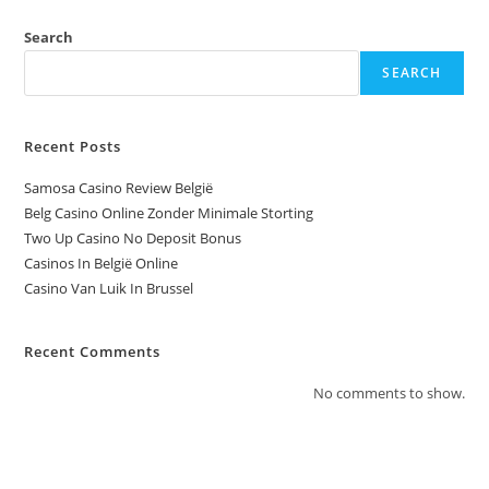
Search
SEARCH
Recent Posts
Samosa Casino Review België
Belg Casino Online Zonder Minimale Storting
Two Up Casino No Deposit Bonus
Casinos In België Online
Casino Van Luik In Brussel
Recent Comments
No comments to show.