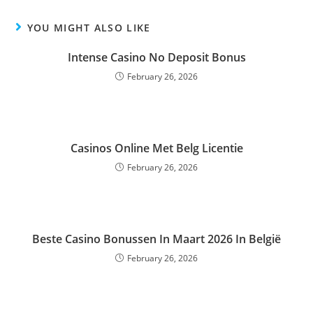
YOU MIGHT ALSO LIKE
Intense Casino No Deposit Bonus
February 26, 2026
Casinos Online Met Belg Licentie
February 26, 2026
Beste Casino Bonussen In Maart 2026 In België
February 26, 2026